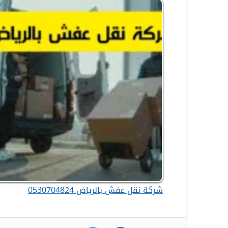
شركة نقل عفش بالرياض 0530704824