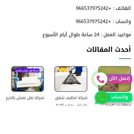
الهاتف : +966537975242
واتساب : +966537975242
مواعيد العمل : 24 ساعة طوال أيام الأسبوع
أحدث المقالات
إتصل الآن
واتساب
طرق التخلص من الوزغ
شركة تنظيف شقق
شركة نقل عفش بالخرج
فعالة من المنزل
بالرياض بخصم 20%