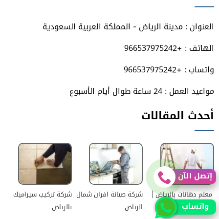
فيسبوك
تويتر
يوتيوب
انستجرام
العنوان : مدينة الرياض - المملكة العربية السعودية
الهاتف : +966537975242
واتساب : +966537975242
مواعيد العمل : 24 ساعة طوال أيام الأسبوع
أحدث المقالات
إتصل الآن
معلم دهانات بالرياض |
شركة صيانة افران شمال
شركة تركيب سيراميك
واتساب
0530704824 | للإيجار
الرياض
بالرياض