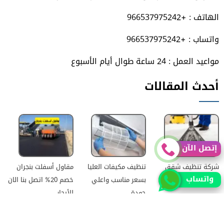
الهاتف : +966537975242
واتساب : +966537975242
مواعيد العمل : 24 ساعة طوال أيام الأسبوع
أحدث المقالات
إتصل الآن
شركة تنظيف شقق
تنظيف مكيفات العليا
مقاول أسفلت بنجران
واتساب
بالرياض بخصم 20%
بسعر مناسب واعلي
خصم 20% اتصل بنا الان
جودة
للأيجار