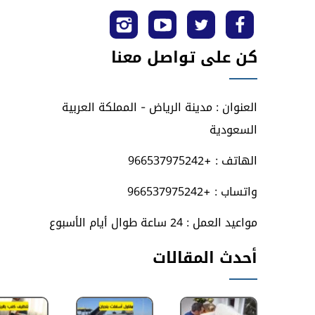
تابعنا
تابعنا
تابعنا
تابعنا
كن على تواصل معنا
على
على
على
على
فيسبوك
تويتر
يوتيوب
انستجرام
العنوان : مدينة الرياض - المملكة العربية
السعودية
الهاتف : +966537975242
واتساب : +966537975242
مواعيد العمل : 24 ساعة طوال أيام الأسبوع
أحدث المقالات