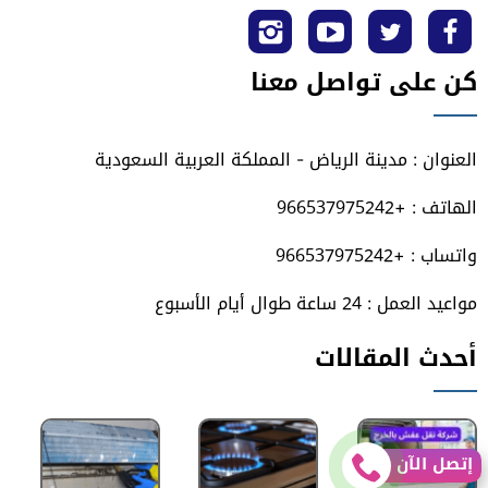
تابعنا
تابعنا
تابعنا
تابعنا
كن على تواصل معنا
على
على
على
على
فيسبوك
تويتر
يوتيوب
انستجرام
العنوان : مدينة الرياض - المملكة العربية السعودية
الهاتف : +966537975242
واتساب : +966537975242
مواعيد العمل : 24 ساعة طوال أيام الأسبوع
أحدث المقالات
إتصل الآن