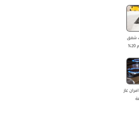
ف شقق
2%
فران غاز
ة
جميع الحقوق محفوظة للمطور (mohamed saad)