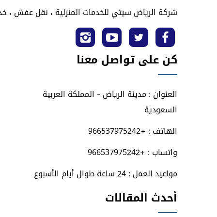
شركة الرياض سيتي للخدمات المنزلية ، نقل عفش ، خدم
تابعنا
تابعنا
تابعنا
تابعنا
كن على تواصل معنا
على
على
على
على
فيسبوك
تويتر
يوتيوب
انستجرام
العنوان : مدينة الرياض - المملكة العربية
السعودية
الهاتف : +966537975242
واتساب : +966537975242
مواعيد العمل : 24 ساعة طوال أيام الأسبوع
أحدث المقالات