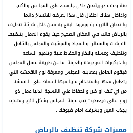
منة بصفه دورية.من خلال جلوسك علي المجالس والكنب
واذاكان هناك اطفال فان هذا يعرضه للاتساخ دائما
والتصاق الاتربة بة ووجود البقع به فمن خلال شركة تنظيف
بالرياض فانت في المكان الصحيح حيث يقوم العمال بتنظيف
الفرشات والستائر والسجاد والموكيت والمجلس بالكامل
وتنظيف وغسله بالبخار والحفاظ علية وتلميع الساعه
والديكورات الموجودة بالغرفة اما عن طريقة غسل المجلس
فيقوم العامل بمعاينه المجلس ومعرفة نوع الاقمشة التي
يتعامل معها واستخدام مايناسبها للحفاظ علي الاقمشه
من اي تلف او ضرر والحفاظ علي الانسجة. لدنيا عمال ذو
زوق عالي فيعيدو ترتيب غرفة المجلس بشكل لائق ومتمزة
يجذب العين ويشرفك امام ضيوفك .
مميزات شركة تنظيف بالرياض