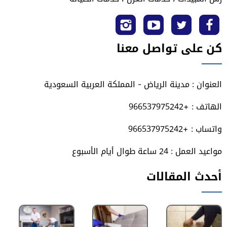
تابعنا
تابعنا
تابعنا
تابعنا
كن على تواصل معنا
على
على
على
على
فيسبوك
تويتر
يوتيوب
انستجرام
العنوان : مدينة الرياض - المملكة العربية السعودية
الهاتف : +966537975242
واتساب : +966537975242
مواعيد العمل : 24 ساعة طوال أيام الأسبوع
أحدث المقالات