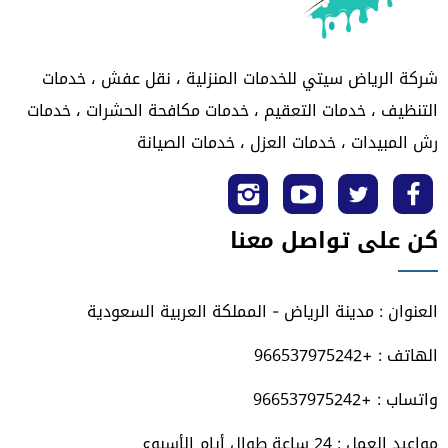
شركة الرياض سيتي للخدمات المنزلية ، نقل عفش ، خدمات
التنظيف ، خدمات التعقيم ، خدمات مكافحة الحشرات ، خدمات
رش المبيدات ، خدمات العزل ، خدمات الصيانة
تابعنا
تابعنا
تابعنا
تابعنا
كن على تواصل معنا
على
على
على
على
فيسبوك
تويتر
يوتيوب
انستجرام
العنوان : مدينة الرياض - المملكة العربية السعودية
الهاتف : +966537975242
واتساب : +966537975242
مواعيد العمل : 24 ساعة طوال أيام الأسبوع