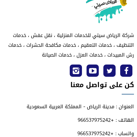
شركة الرياض سيتي للخدمات المنزلية ، نقل عفش ، خدمات
التنظيف ، خدمات التعقيم ، خدمات مكافحة الحشرات ، خدمات
رش المبيدات ، خدمات العزل ، خدمات الصيانة
تابعنا
تابعنا
تابعنا
تابعنا
كن على تواصل معنا
على
على
على
على
فيسبوك
تويتر
يوتيوب
انستجرام
العنوان : مدينة الرياض - المملكة العربية السعودية
الهاتف : +966537975242
واتساب : +966537975242