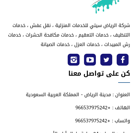
شركة الرياض سيتي للخدمات المنزلية ، نقل عفش ، خدمات
التنظيف ، خدمات التعقيم ، خدمات مكافحة الحشرات ، خدمات
رش المبيدات ، خدمات العزل ، خدمات الصيانة
تابعنا
تابعنا
تابعنا
تابعنا
كن على تواصل معنا
على
على
على
على
فيسبوك
تويتر
يوتيوب
انستجرام
العنوان : مدينة الرياض - المملكة العربية السعودية
الهاتف : +966537975242
واتساب : +966537975242