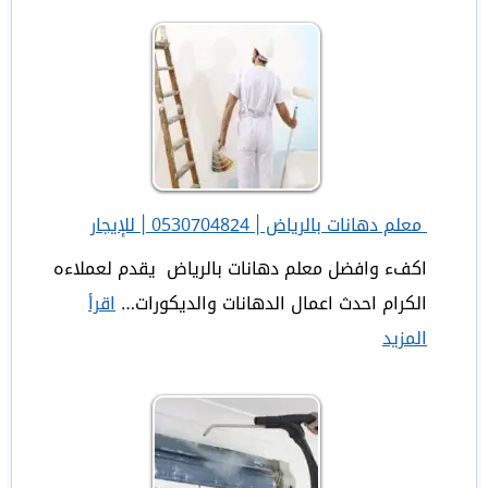
خدمات
شركة
الرياض
سيتي
معلم دهانات بالرياض | 0530704824 | للإيجار
اكفء وافضل معلم دهانات بالرياض يقدم لعملاءه
الكرام احدث اعمال الدهانات والديكورات…
اقرأ
المزيد
:
معلم
دهانات
بالرياض
|