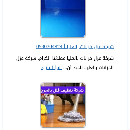
منازل
بالرياض
بخصم
35%
شركة عزل خزانات بالعليا | 0530704824
شركة عزل خزانات بالعليا عملائنا الكرام. شركة عزل
الخزانات بالعليا. لاحظ أن…
اقرأ المزيد
:
شركة
عزل
خزانات
بالعليا
|
0530704824