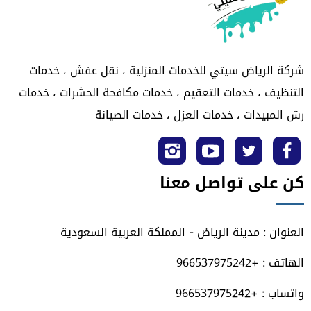
شركة الرياض سيتي للخدمات المنزلية ، نقل عفش ، خدمات
التنظيف ، خدمات التعقيم ، خدمات مكافحة الحشرات ، خدمات
رش المبيدات ، خدمات العزل ، خدمات الصيانة
تابعنا
تابعنا
تابعنا
تابعنا
كن على تواصل معنا
على
على
على
على
فيسبوك
تويتر
يوتيوب
انستجرام
العنوان : مدينة الرياض - المملكة العربية السعودية
الهاتف : +966537975242
واتساب : +966537975242