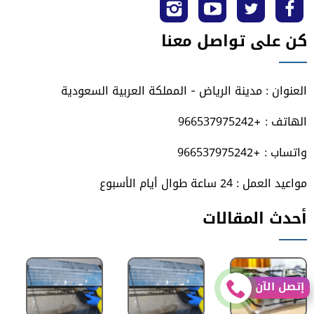
تابعنا
تابعنا
تابعنا
تابعنا
كن على تواصل معنا
على
على
على
على
فيسبوك
تويتر
يوتيوب
انستجرام
العنوان : مدينة الرياض - المملكة العربية السعودية
الهاتف : +966537975242
واتساب : +966537975242
مواعيد العمل : 24 ساعة طوال أيام الأسبوع
أحدث المقالات
إتصل الآن