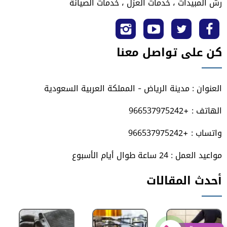
رش المبيدات ، خدمات العزل ، خدمات الصيانة
تابعنا
تابعنا
تابعنا
تابعنا
كن على تواصل معنا
على
على
على
على
فيسبوك
تويتر
يوتيوب
انستجرام
العنوان : مدينة الرياض - المملكة العربية السعودية
الهاتف : +966537975242
واتساب : +966537975242
مواعيد العمل : 24 ساعة طوال أيام الأسبوع
أحدث المقالات