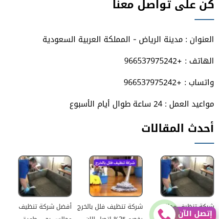
كن على تواصل معنا
على
على
على
على
فيسبوك
تويتر
يوتيوب
انستجرام
العنوان : مدينة الرياض - المملكة العربية السعودية
الهاتف : +966537975242
واتساب : +966537975242
مواعيد العمل : 24 ساعة طوال أيام الأسبوع
أحدث المقالات
شركة تنظيف مجالس
شركة تنظيف فلل بالخرج
أفضل شركة تنظيف
إتصل الآن