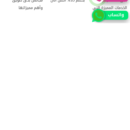
بحى القادسية وأهم
بخصم 35% اتصل الان
مجالس بحى طويق
الخدمات المميزة التي
وأهم مميزاتها
واتساب
تقدمها
شركة تنظيف كنب بحي
شركة تنظيف مجالس
شركة تنظيف مكيفات
النرجس بأفضل المواد
بحى النسيم الغربي
بالخرج
المستخدمة
وأهم الخدمات
جميع الحقوق محفوظة للمطور (mohamed saad)
حقوق النشر 2026 © جميع الحقوق محفوظة لموقع الرياض
سيتي