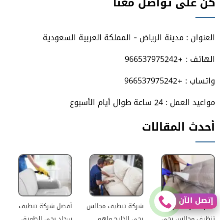
كن على تواصل معنا
على
على
على
على
فيسبوك
تويتر
يوتيوب
انستجرام
العنوان : مدينة الرياض - المملكة العربية السعودية
الهاتف : +966537975242
واتساب : +966537975242
مواعيد العمل : 24 ساعة طوال أيام الأسبوع
أحدث المقالات
إتصل الآن
أهم مميزات شركة
شركة تنظيف مجالس
أفضل شركة تنظيف
تنظيف مجالس بحى
بحى الخليج واهم
سجاد بحى الطويق