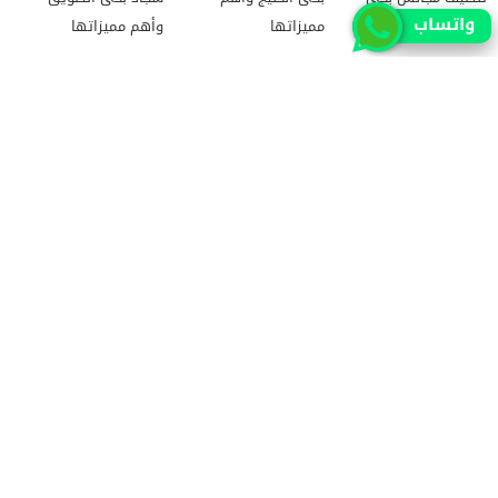
واتساب
النظيم وأسعارها
مميزاتها
وأهم مميزاتها
شركة تنظيف سجاد بحى
أفضل خدمات شركة
طرق التخلص من الوزغ
عرقة
تنظيف مجالس بحى
فعالة من المنزل
الرمال
جميع الحقوق محفوظة للمطور (mohamed saad)
حقوق النشر 2026 © جميع الحقوق محفوظة لموقع الرياض
سيتي