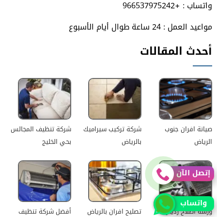
واتساب : +966537975242
مواعيد العمل : 24 ساعة طوال أيام الأسبوع
أحدث المقالات
صيانة افران جنوب
شركة تركيب سيراميك
شركة تنظيف المجالس
الرياض
بالرياض
بحي الخليج
إتصل الآن
واتساب
ورشة اصلاح رديتر
تصليح افران بالرياض
أفضل شركة تنظيف