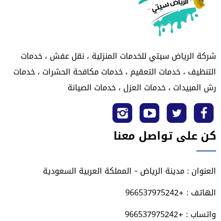
شركة الرياض سيتي للخدمات المنزلية ، نقل عفش ، خدمات
التنظيف ، خدمات التعقيم ، خدمات مكافحة الحشرات ، خدمات
رش المبيدات ، خدمات العزل ، خدمات الصيانة
تابعنا
تابعنا
تابعنا
تابعنا
كن على تواصل معنا
على
على
على
على
فيسبوك
تويتر
يوتيوب
انستجرام
العنوان : مدينة الرياض - المملكة العربية السعودية
الهاتف : +966537975242
واتساب : +966537975242