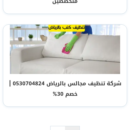
متخصصين
شركة تنظيف مجالس بالرياض 0530704824 |
خصم 30%