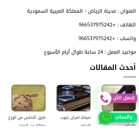
فيسبوك
تويتر
يوتيوب
انستجرام
العنوان : مدينة الرياض - المملكة العربية السعودية
الهاتف : +966537975242
واتساب : +966537975242
مواعيد العمل : 24 ساعة طوال أيام الأسبوع
أحدث المقالات
إتصل الآن
واتساب
شركة تركيب سيراميك
صيانة افران جنوب
طرق التخلص من الوزغ
بالرياض
الرياض
فعالة من المنزل