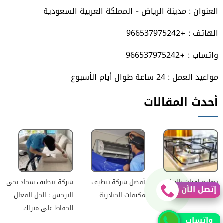
فيسبوك
تويتر
يوتيوب
انستجرام
العنوان : مدينة الرياض - المملكة العربية السعودية
الهاتف : +966537975242
واتساب : +966537975242
مواعيد العمل : 24 ساعة طوال أيام الأسبوع
أحدث المقالات
تصليح افران بالرياض
أفضل شركة تنظيف
شركة تنظيف سجاد بحى
إتصل الآن
مكيفات الجنادرية
النرجس : الحل الفعال
للحفاظ على منزلك
واتساب